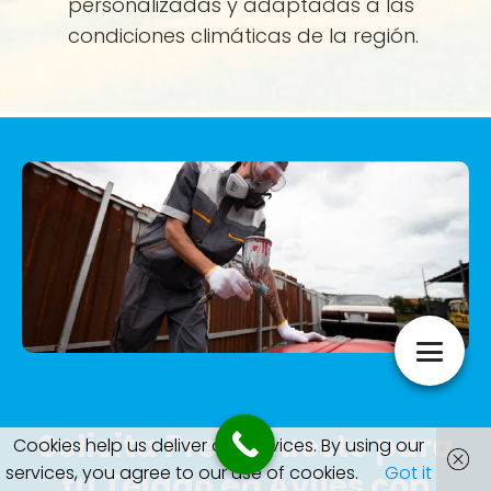
personalizadas y adaptadas a las
condiciones climáticas de la región.
Solicita Presupuesto para
Cookies help us deliver our services. By using our
services, you agree to our use of cookies.
Got it
tu Tejado en Avilés con