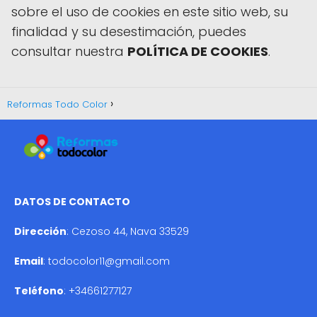
sobre el uso de cookies en este sitio web, su
finalidad y su desestimación, puedes
consultar nuestra
POLÍTICA DE COOKIES
.
Reformas Todo Color
DATOS DE CONTACTO
Dirección
: Cezoso 44, Nava 33529
Email
:
todocolor11@gmail.com
Teléfono
:
+34661277127