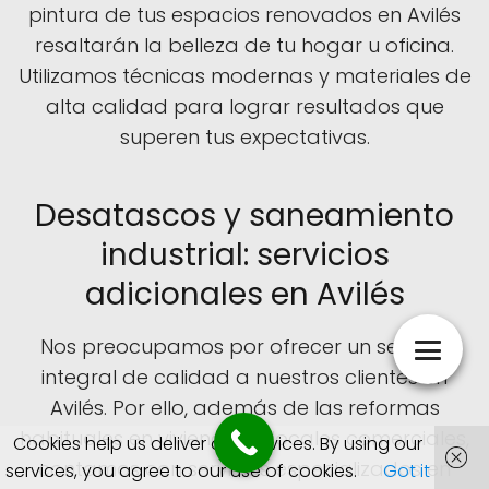
pintura de tus espacios renovados en Avilés
resaltarán la belleza de tu hogar u oficina.
Utilizamos técnicas modernas y materiales de
alta calidad para lograr resultados que
superen tus expectativas.
Desatascos y saneamiento
industrial: servicios
adicionales en Avilés
Nos preocupamos por ofrecer un servicio
integral de calidad a nuestros clientes en
Avilés. Por ello, además de las reformas
habituales en viviendas y locales comerciales,
Cookies help us deliver our services. By using our
contamos con servicios especializados en
services, you agree to our use of cookies.
Got it