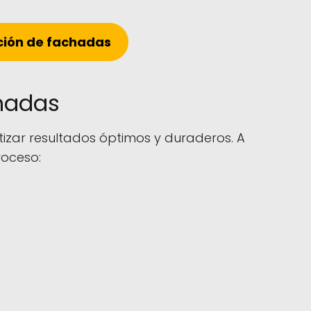
ación de fachadas
chadas
izar resultados óptimos y duraderos. A
roceso: